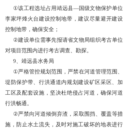
①
该工程选址占用
靖远县
—
国级文物保护单位
李家坪烽火台建设控制地带，建议尽量避开建设
控制地带，确保安全
；
②
建设
单位
需事先报请省文物局组织考古单位
对项目范围内进行考古调查、勘探。
9
、靖远县水务局
①
严格管控规划范围，严禁在河道管理范围、
堤防保护带、行洪通道内规划建设矿区采区、加
工区及配套设施，坚决杜绝侵占河道，确保河道
行洪畅通。
②
严禁向河道倾倒弃渣，采取围挡、覆盖等措
施，防止水土流失，及时对施工破坏的地表进行