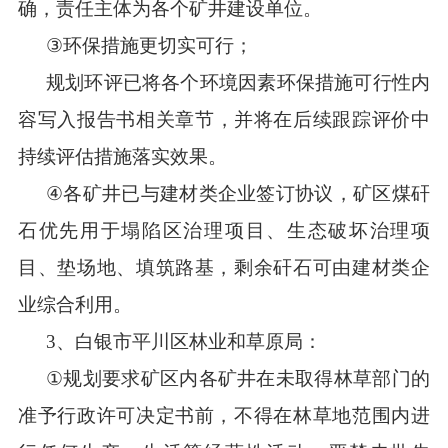
确
，
责任主体
为各个矿井建设单位
。
③
环保
措施更切实可行；
规划环评
已将
各个环境因素环保措施可行性
内
容
写入
报告书相关章节，并将在后续跟踪评价中
持续评估措施落实效果。
④
各矿井已与建材类企业签订协议，矿区煤矸
石优先用于塌陷区治理项目、生态破坏治理项
目、垫场地、填筑路基，剩余矸石可由建材类企
业综合利用。
3
、
白银市平川区林业和草原局：
①
规划要求矿区内各矿井在未取得林草部门的
准予行政许可决定书前，不得在林草地范围内进