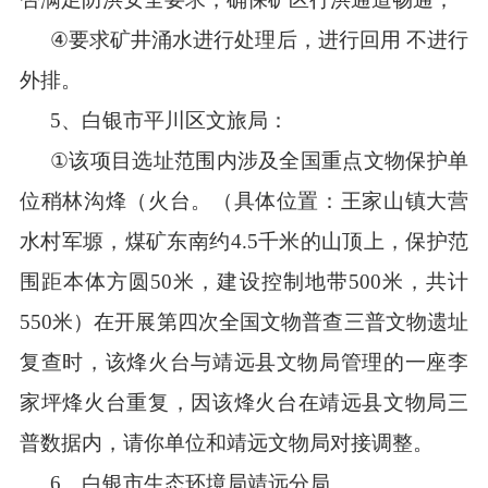
④
要求矿井涌水进行处理后，进行回用 不进行
外排。
5
、白银市平川区文旅局：
①
该项目选址范围内涉及全国重点文物保护单
位
稍林沟烽（火台
。（具体位置：王家山镇大营
水村军塬，煤矿东南约
4.5
千米的山顶上，保护范
围距本体方圆
50
米，建设控制地带
500
米，共计
550
米）在开展第四次全国文物普查三普文物遗址
复查时，该
烽火台
与靖远县文物局管理的一座李
家坪
烽火台
重复，因该
烽火台
在靖远县文物局三
普数据内，
请你单位和靖远文物局对接
调
整。
6
、
白银市生态环境局靖远分局