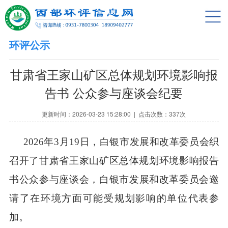
网站首页
动态资讯
环评公示
信息公开
甘肃省王家山矿区总体规划环境影响报
验收公示
告书 公众参与座谈会纪要
环评公示
更新时间：2026-03-23 15:28:00 | 点击次数：337次
技术资料
202
6
年
3
月
19
日，
白银市
发展和改革
委员会
织
政策法规
召开了甘肃省
王家山
矿区总体规划环境影响报告
书
公众参与
座谈会，
白银市
发展和改革
委员会
邀
求职招聘
请了在环境方面可能受规划影响的单位代表参
合作单位
加。
关于我们