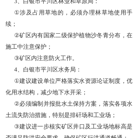
3
、
白银市平川区林业和草原局：
①
涉及
占用草
地的
，
必须办理林草地使用
手
续；
②
矿区内有国家二级保护植物沙冬青分布
，
在
施工中注意保护
；
③
矿区内注意防火工作。
4
、白银市平川区水务局：
①
建议建设单位严格落实水资源论证制度，优
化用水结构，减少地下水开采
；
②
必须编制并报批水土保持方案，落实各项水
土流失防治措施，特别是排矸场和工业场
；
③
建议进一步核实矿区
井
口及工业场
地
标高是
否满足防洪安全要求，确保矿区行洪通道畅通
；