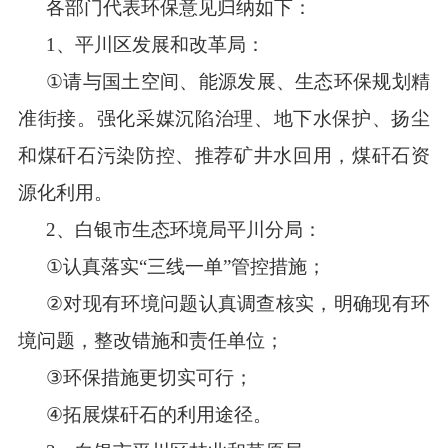
各部门代表环保意见归纳如下：
1
、
平川区发展和改革局：
①
请与
国
土空间
、
能源发展
、
生态环保
规划精
准街接。强化采媒
沉陷
治理
、
地下水保护
、扬尘
和煤矸石污染防控、推荐矿井水
回用，
煤
矸石
资
源化利用
。
2
、白银市生态环境局平川分局
：
①
认真落实
“
三线一单
”
管控措施；
②
对
现
有
环境问题认
真调查
核
实，
明确现
有环
境
问题，整改错
施和责任
单位；
③
环保
措施更切实可行；
④
拓展煤矸石的利用途径
。