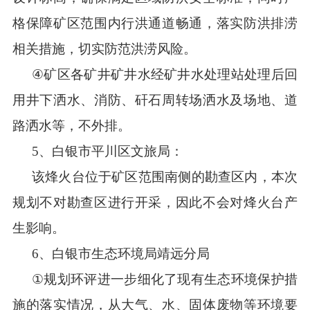
格保障矿区范围内行洪通道畅通，落实防洪排涝
相关措施，切实防范洪涝风险
。
④
矿区各矿井矿井水经矿井水处理站处理后回
用井下洒水、消防、矸石周转场洒水及场地、道
路洒水等，不外排。
5
、白银市平川区文旅局：
该烽火台位于矿区范围南侧的勘查区内，本次
规划不对勘查区进行开采，因此不会对烽火台产
生影响
。
6
、
白银市生态环境局靖远分局
①
规划环评进一步细化了现有生态环境保护措
施的落实情况，从大气、水、固体废物等环境要