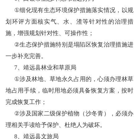
①
细化
现有生态
环境
保护措施
落实情况，以规
划环评
方面核实
气、水、渣等
针对
性的
治理
措
施，
增强规划
针对性、可操作性
；
②
生态保护措施特别是塌陷区恢复治理措施进
一步补充完善。
7
、靖远县林业和草原局
①
涉及林地、草地永
久占
用的
，
心须办理林草
地
占用手续
，临时用地必须具备恢复方案，按时
完成恢复工作
；
②
涉
及
国家二级保护
植物（沙冬青），必须办
理
相关手读
给予保护
、
杜绝
人为破坏
。
8
、靖远县文旅局