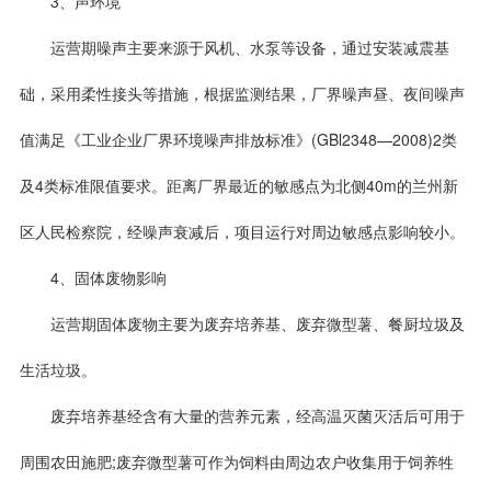
3、声环境
运营期噪声主要来源于风机、水泵等设备，通过安装减震基
础，采用柔性接头等措施，根据监测结果，厂界噪声昼、夜间噪声
值满足《工业企业厂界环境噪声排放标准》(GBl2348—2008)2类
及4类标准限值要求。距离厂界最近的敏感点为北侧40m的兰州新
区人民检察院，经噪声衰减后，项目运行对周边敏感点影响较小。
4、固体废物影响
运营期固体废物主要为废弃培养基、废弃微型薯、餐厨垃圾及
生活垃圾。
废弃培养基经含有大量的营养元素，经高温灭菌灭活后可用于
周围农田施肥;废弃微型薯可作为饲料由周边农户收集用于饲养牲